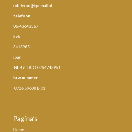
robderon@kpnmail.nl
telefoon
06-43643367
kvk
34139851
iban
NL 49 TRIO 0254743951
btw nummer
0926 59688 B 01
Pagina’s
Home