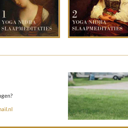
ngen?
il.nl