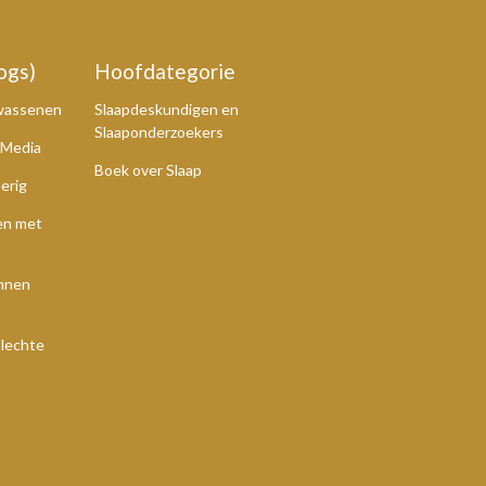
ogs)
Hoofdategorie
lwassenen
Slaapdeskundigen en
Slaaponderzoekers
 Media
Boek over Slaap
perig
en met
unnen
lechte