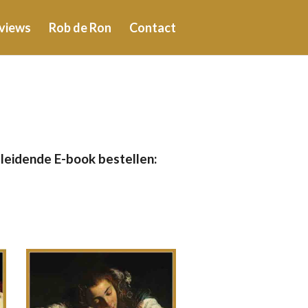
views
Rob de Ron
Contact
eleidende E-book bestellen: