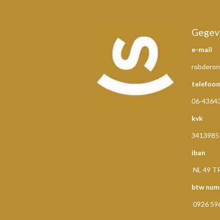
Gegev
e-mail
robderon
telefoon
06-4364
kvk
3413985
iban
NL 49 T
btw num
0926 59