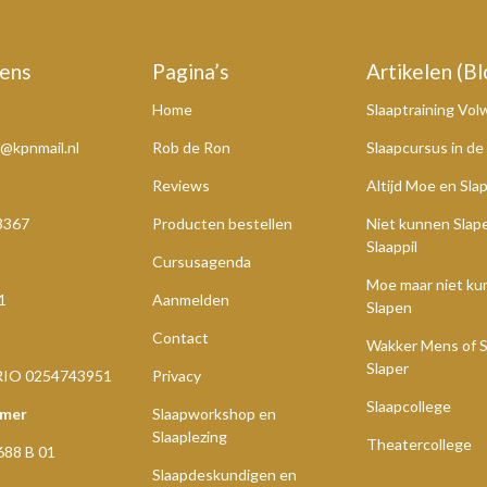
ens
Pagina’s
Artikelen (Bl
Home
Slaaptraining Vo
@kpnmail.nl
Rob de Ron
Slaapcursus in de
Reviews
Altijd Moe en Sla
3367
Producten bestellen
Niet kunnen Slap
Slaappil
Cursusagenda
Moe maar niet k
1
Aanmelden
Slapen
Contact
Wakker Mens of S
Slaper
RIO 0254743951
Privacy
Slaapcollege
mer
Slaapworkshop en
Slaaplezing
Theatercollege
688 B 01
Slaapdeskundigen en