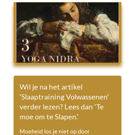
Wil je na het artikel
‘Slaaptraining Volwassenen’
verder lezen? Lees dan ‘Te
moe om te Slapen.’
Moeheid los je niet op door