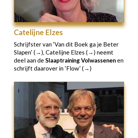
Catelijne Elzes
Schrijfster van
‘Van dit Boek ga je Beter
Slapen’ (→),
Catelijne Elzes (→)
neemt
deel aan de
Slaaptraining Volwassenen
en
schrijft daarover in
‘Flow’ (→)