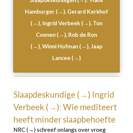
Hamburger (→),
Gerard Kerkhof
(→),
Ingrid Verbeek (→),
Ton
Coenen (→),
Rob de Ron
(→)
,
Winni Hofman (→),
Jaap
Lancee (→)
Slaapdeskundige (→)
Ingrid
Verbeek (→)
: Wie mediteert
heeft minder slaapbehoefte
NRC (→)
schreef onlangs over vroeg