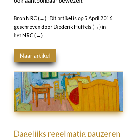
ook aantoonbaar bewezen.
Bron NRC (→) :
Dit
artikel
is op 5 April 2016
geschreven door
Diederik Huffels (→)
in
het
NRC (
→)
Naar artikel
Dagelijks regelmatig pauzeren