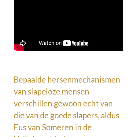
Bepaalde hersenmechanismen
van slapeloze mensen
verschillen gewoon echt van
die van de goede slapers, aldus
Eus van Someren in de