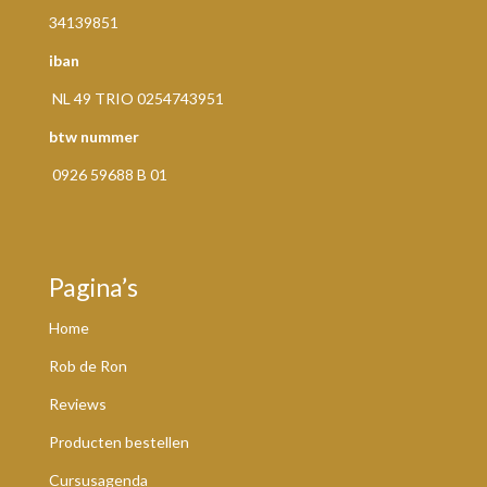
34139851
iban
NL 49 TRIO 0254743951
btw nummer
0926 59688 B 01
Pagina’s
Home
Rob de Ron
Reviews
Producten bestellen
Cursusagenda