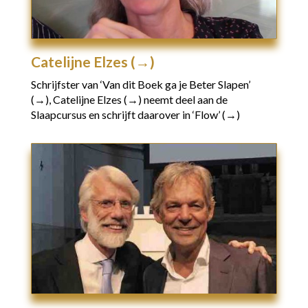
Catelijne Elzes (→)
Schrijfster van
‘Van dit Boek ga je Beter Slapen’
(→),
Catelijne Elzes (→)
neemt deel aan de
Slaapcursus en schrijft daarover in
‘Flow’ (→)