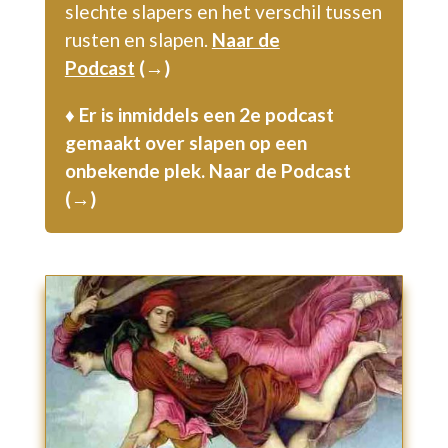
slechte slapers en het vers
chil tussen
rusten en slapen.
Naar de
Podcast
(→)
♦ Er is inmiddels een 2e podcast
gemaakt over slapen op een
onbekende plek.
Naar de Podcast
(→)