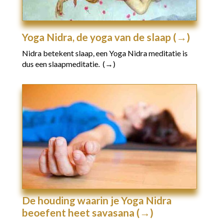
Yoga Nidra, de yoga van de slaap (→)
Nidra betekent slaap, een Yoga Nidra meditatie is
dus een slaapmeditatie. (→)
De houding waarin je Yoga Nidra
beoefent heet savasana (→)