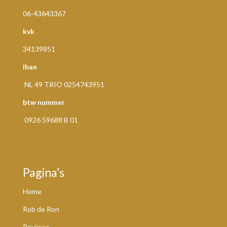
06-43643367
kvk
34139851
iban
NL 49 TRIO 0254743951
btw nummer
0926 59688 B 01
Pagina’s
Home
Rob de Ron
Reviews