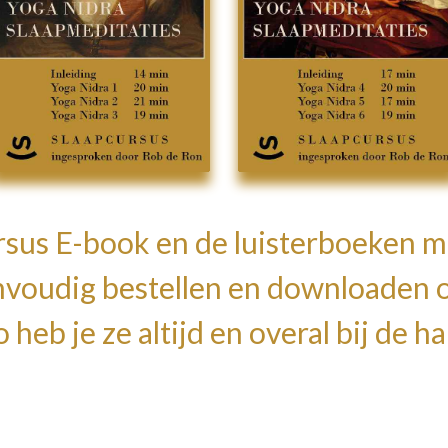
rsus E-book en de luisterboeken m
nvoudig bestellen en downloaden o
 heb je ze altijd en overal bij de h