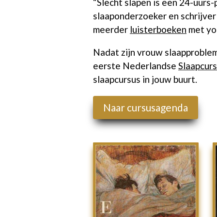
“Slecht slapen is een 24-uurs-
slaaponderzoeker en schrijver
meerder
luisterboeken
met yog
Nadat zijn vrouw slaapproble
eerste Nederlandse
Slaapcur
slaapcursus in jouw buurt.
Naar cursusagenda