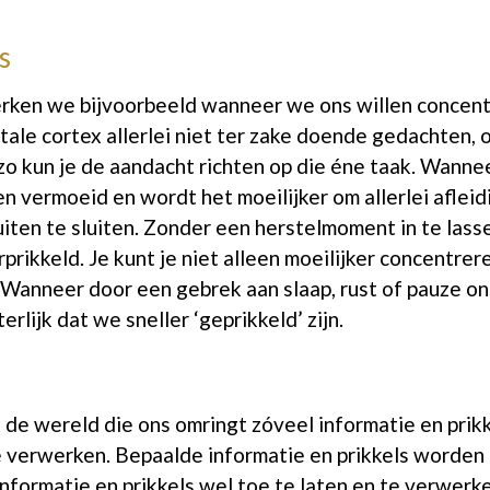
s
rken we bijvoorbeeld wanneer we ons willen concent
ale cortex allerlei niet ter zake doende gedachten,
zo kun je de aandacht richten op die éne taak. Wanne
nen vermoeid en wordt het moeilijker om allerlei aflei
iten te sluiten. Zonder een herstelmoment in te lass
prikkeld. Je kunt je niet alleen moeilijker concentrer
. Wanneer door een gebrek aan slaap, rust of pauze o
rlijk dat we sneller ‘geprikkeld’ zijn.
 de wereld die ons omringt zóveel informatie en prik
k te verwerken. Bepaalde informatie en prikkels word
nformatie en prikkels wel toe te laten en te verwerke