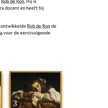
s
Rob de Ron
.
Hij is
dra docent en heeft hij
, ontwikkelde
Rob de Ron
de
da
voor de eerstvolgende