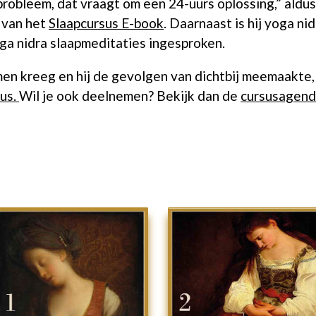
probleem, dat vraagt om een 24-uurs oplossing,” aldu
 van het
Slaapcursus E-book
. Daarnaast is hij yoga ni
a nidra slaapmeditaties ingesproken.
men kreeg en hij de gevolgen van dichtbij meemaakte
sus.
Wil je ook deelnemen? Bekijk dan de
cursusagen