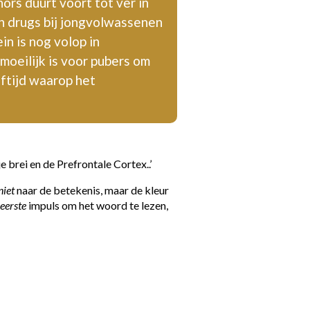
ors duurt voort tot ver in
en drugs bij jongvolwassenen
in is nog volop in
oeilijk is voor pubers om
eftijd waarop het
je brei en de Prefrontale Cortex..’
niet
naar de betekenis, maar de kleur
e
eerste
impuls om het woord te lezen,