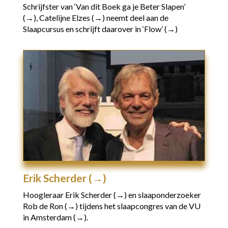
Schrijfster van
‘Van dit Boek ga je Beter Slapen’
(→),
Catelijne Elzes (→)
neemt deel aan de
Slaapcursus en schrijft daarover in
‘Flow’ (→)
Erik Scherder (→)
Hoogleraar
Erik Scherder (→)
en slaaponderzoeker
Rob de Ron (→)
tijdens het slaapcongres van de
VU
in Amsterdam (→).