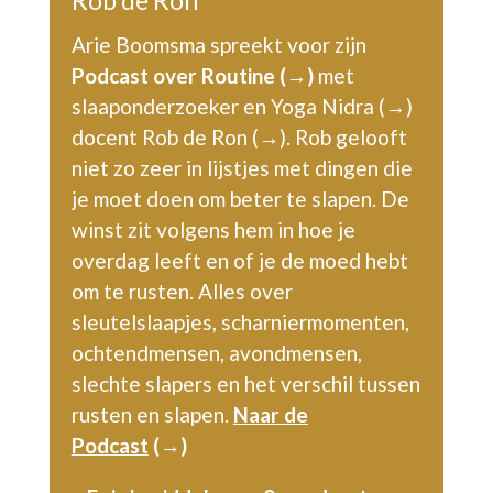
Rob de Ron
Arie Boomsma spreekt voor zijn
P
odcast over Routine (→)
met
slaaponderzoeker en
Yoga Nidra (→)
docent
Rob de Ron (→)
. Rob gelooft
niet zo zeer in lijstjes met dingen die
je moet doen om beter te slapen. De
winst zit volgens hem in hoe je
overdag leeft en of je de moed hebt
om te rusten. Alles over
sleutelslaapjes, scharniermomenten,
ochtendmensen, avondmensen,
slechte slapers en het vers
chil tussen
rusten en slapen.
Naar de
Podcast
(→)