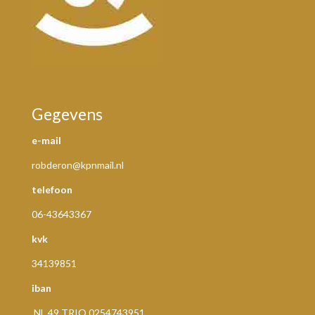
Gegevens
e-mail
robderon@kpnmail.nl
telefoon
06-43643367
kvk
34139851
iban
NL 49 TRIO 0254743951